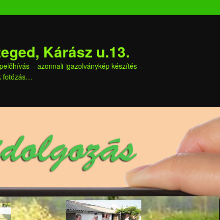
eged, Kárász u.13.
képelőhívás – azonnali igazolványkép készítés –
ek fotózás…