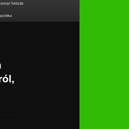
csonyi fotózás
asztéka
n
ól,