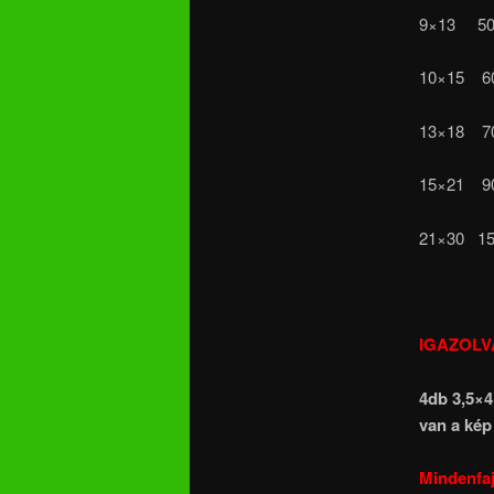
9×13 
10×15
13×18
15×21
21×30 
IGAZOLV
4db 3,5×4
van a kép
Mindenfaj