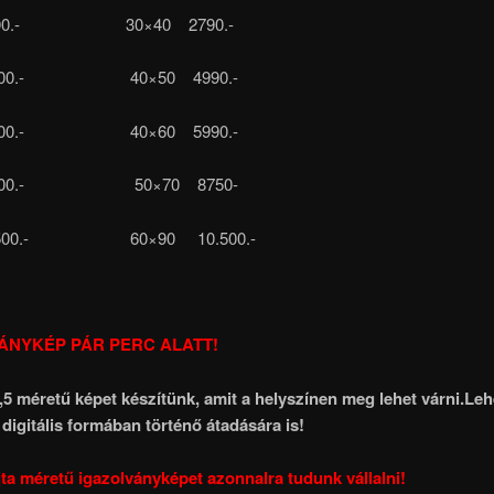
500.- 30×40 2790.-
 600.- 40×50 4990.-
 700.- 40×60 5990.-
 900.- 50×70 8750-
1500.- 60×90 10.500.-
ÁNYKÉP PÁR PERC ALATT!
,5 méretű képet készítünk, amit a helyszínen meg lehet várni.Le
 digitális formában történő átadására is!
ta méretű igazolványképet azonnalra tudunk vállalni!