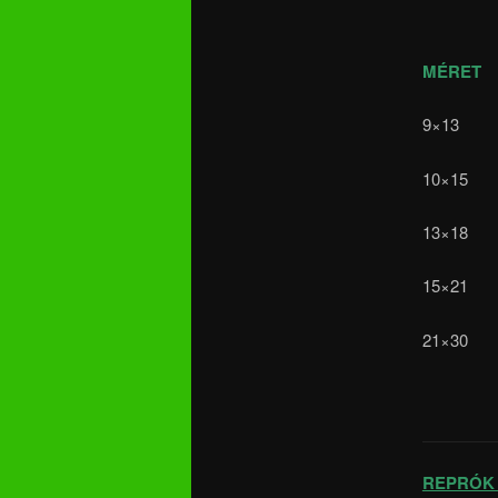
MÉRET
9×13 1
10×15 
13×18 2
15×21 4
21×30 8
REPRÓ