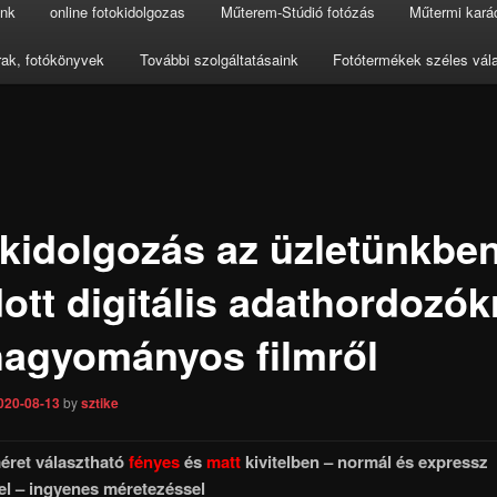
ink
online fotokidolgozas
Műterem-Stúdió fotózás
Műtermi kará
ak, fotókönyvek
További szolgáltatásaink
Fotótermékek széles vál
kidolgozás az üzletünkbe
ott digitális adathordozókr
hagyományos filmről
020-08-13
by
sztike
ret választható
fényes
és
matt
kivitelben – normál és expressz
el – ingyenes méretezéssel