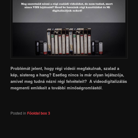
Problémát jelent, hogy régi videói megfakulnak, szalad a
kép, sistereg a hang? Esetleg nincs is már olyan lejátszója,
amivel meg tudná nézni régi felvételeit? A videodigitalizálás
megmenti emlékeit a további minőségromlástól
.
Posted in
Főoldal box 3