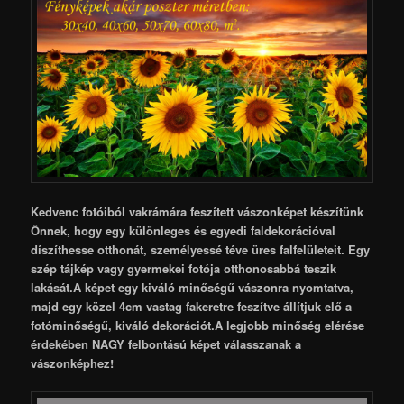
Kedvenc fotóiból vakrámára feszített vászonképet készítünk
Önnek, hogy egy különleges és egyedi faldekorációval
díszíthesse otthonát, személyessé téve üres falfelületeit. Egy
szép tájkép vagy gyermekei fotója otthonosabbá teszik
lakását.A képet egy kiváló minőségű vászonra nyomtatva,
majd egy közel 4cm vastag fakeretre feszítve állítjuk elő a
fotóminőségű, kiváló dekorációt.A legjobb minőség elérése
érdekében NAGY felbontású képet válasszanak a
vászonképhez!