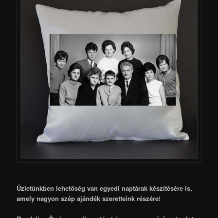
Üzletünkben lehetőség van egyedi naptárak készítésére is,
amely nagyon szép ajándék szeretteink részére!