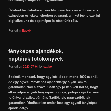
Üzletünkben lehetőség van film vásárlásra és előhívásra is,
színesben és fekete fehérben egyaránt, amiket igény szerint
digitalizálunk és papírképet is készítünk róla.
Posted in
Egyéb
fényképes ajándékok,
naptárak fotókönyvek
Posted on
2020-07-01
by
sztike
Szokták mondani, hogy egy kép többet mond 1000 szónál,
de egy egyedi fényképes ajándéktárgy olyan, amitől
garantáltan eláll a szava. Csak egy jó kép kell hozzá, hogy
elkészüljön egyedi fényképes bögréje, pólója vagy kedvenc
fotójával díszített párnája. Szülőknek, nagyszülőknek
garantáltan feledhetetlen emlék lesz egy egyedi fényképes
ajándéktárgy.