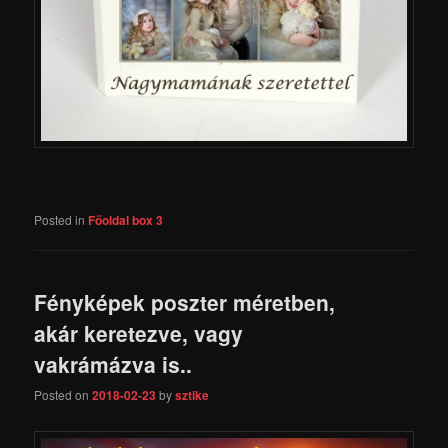
Posted in
Főoldal box 3
Fényképek poszter méretben,
akár keretezve, vagy
vakrámázva is..
Posted on
2018-02-23
by
sztike