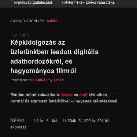
További szolgáltatásaink
Fotótermékek széles választéka
sztike
AUTHOR ARCHIVES:
FEATURED
Képkidolgozás az
üzletünkben leadott digitális
adathordozókról, és
hagyományos filmről
Posted on
2020-08-13
by
sztike
Minden méret választható
fényes
és
matt
kivitelben –
normál és expressz határidővel – ingyenes méretezéssel
MÉRET
1-5db 6-10db 11-50db 51-200db 201-től
expressz