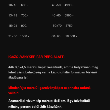
10×15 600.- 40×50 4990.-
13×18 700.- 40×60 5990.-
15×21 900.- 50×70 8750-
21×30 1500.- 60×90 10.500.-
IGAZOLVÁNYKÉP PÁR PERC ALATT!
4db 3,5×4,5 méretű képet készítünk, amit a helyszínen meg
lehet várni.Lehetőség van a kép digitális formában történő
átadására is!
Mindenfajta méretű igazolványképet azonnalra tudunk
vállalni!
Azamerikai vizumkép mérete: 5×5 cm. Egy felvételből
néhány percen belül 2db készítünk.