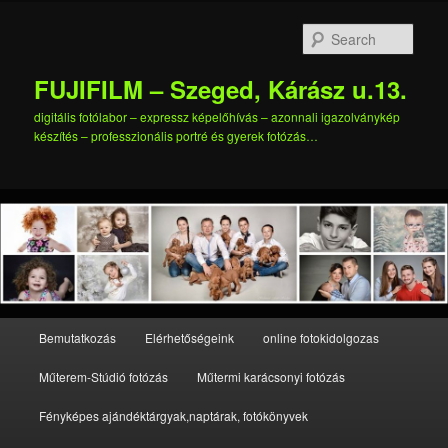
Skip
Skip
to
to
Sear
primary
secondary
content
content
FUJIFILM – Szeged, Kárász u.13.
digitális fotólabor – expressz képelőhívás – azonnali igazolványkép
készítés – professzionális portré és gyerek fotózás…
Main
Bemutatkozás
Elérhetőségeink
online fotokidolgozas
menu
Műterem-Stúdió fotózás
Műtermi karácsonyi fotózás
Fényképes ajándéktárgyak,naptárak, fotókönyvek