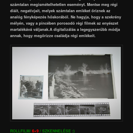
számtalan megismételhetetlen eseményt. Mentse meg régi
diáit, negatívjait, melyek számtalan emléket őriznek az
analóg fényképezés hőskorából. Ne hagyja, hogy a szekrény
mélyén, vagy a pincében porosodó régi filmek az enyészet
martalékává váljanak.
A
digitalizálás a legegyszerűbb módja
annak, hogy megőrizze családja régi emlékeit.
ROLLFILM/
6×9
/ SZKENNELÉSE :)