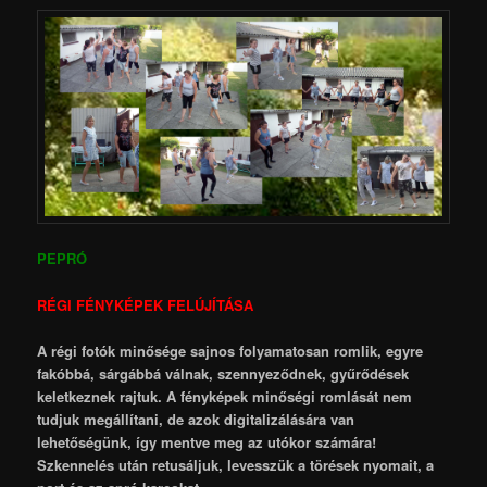
PEPRÓ
RÉGI FÉNYKÉPEK FELÚJÍTÁSA
A régi fotók minősége sajnos folyamatosan romlik, egyre
fakóbbá, sárgábbá válnak, szennyeződnek, gyűrődések
keletkeznek rajtuk. A fényképek minőségi romlását nem
tudjuk megállítani, de azok digitalizálására van
lehetőségünk, így mentve meg az utókor számára!
Szkennelés után retusáljuk, levesszük a törések nyomait, a