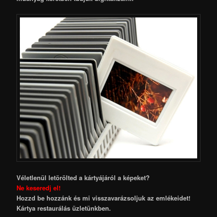
Véletlenül letörölted a kártyájáról a képeket?
Ne keseredj el!
Hozzd be hozzánk és mi visszavarázsoljuk az emlékeidet!
Kártya restaurálás üzletünkben.