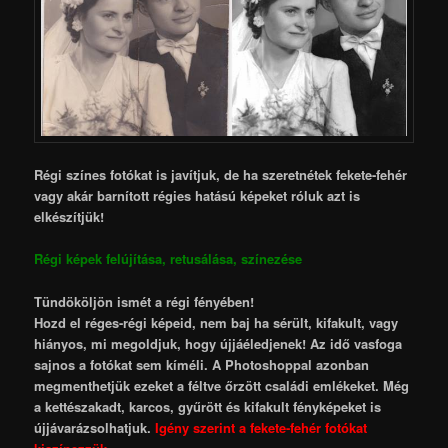
Régi színes fotókat is javítjuk, de ha szeretnétek fekete-fehér
vagy akár barnított régies hatású képeket róluk azt is
elkészítjük!
Régi képek felújítása, retusálása, színezése
Tündököljön ismét a régi fényében!
Hozd el réges-régi képeid, nem baj ha sérült, kifakult, vagy
hiányos, mi megoldjuk, hogy újjáéledjenek! Az idő vasfoga
sajnos a fotókat sem kí­méli. A Photoshoppal azonban
megmenthetjük ezeket a féltve őrzött családi emlékeket. Még
a kettészakadt, karcos, gyűrött és kifakult fényképeket is
újjávarázsolhatjuk.
Igény szerint a fekete-fehér fotókat