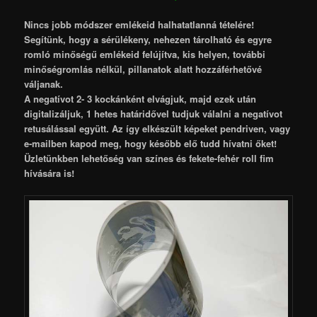
Nincs jobb módszer emlékeid halhatatlanná tételére!
Segítünk, hogy a sérülékeny, nehezen tárolható és egyre
romló minőségű emlékeid felújítva, kis helyen, további
minőségromlás nélkül, pillanatok alatt hozzáférhetővé
váljanak.
A negatívot 2- 3 kockánként elvágjuk, majd ezek után
digitalizáljuk, 1 hetes határidővel tudjuk válalni a negatívot
retusálással együtt. Az így elkészült képeket pendriven, vagy
e-mailben kapod meg, hogy később elő tudd hívatni őket!
Üzletünkben lehetőség van színes és fekete-fehér roll fim
hívására is!