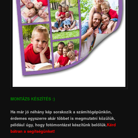
MONTÁZS KÉSZÍTÉS :)
Ha már jó néhány kép sorakozik a számítógépünkön,
érdemes egyszerre akár többet is megmutatni közülük,
például úgy, hogy fotómontázst készítünk belőlük.
Kérd
bátran a segítségünket!