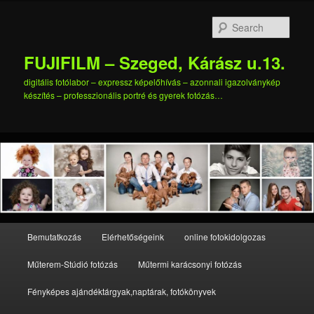
Skip
to
Sear
primary
content
FUJIFILM – Szeged, Kárász u.13.
digitális fotólabor – expressz képelőhívás – azonnali igazolványkép
készítés – professzionális portré és gyerek fotózás…
Main
Bemutatkozás
Elérhetőségeink
online fotokidolgozas
menu
Műterem-Stúdió fotózás
Műtermi karácsonyi fotózás
Fényképes ajándéktárgyak,naptárak, fotókönyvek