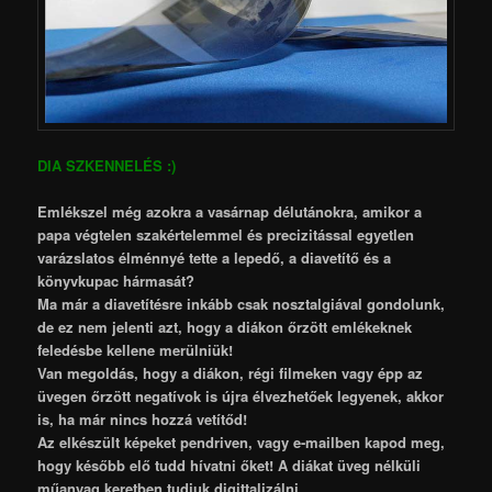
DIA SZKENNELÉS :)
Emlékszel még azokra a vasárnap délutánokra, amikor a
papa végtelen szakértelemmel és precizitással egyetlen
varázslatos élménnyé tette a lepedő, a diavetítő és a
könyvkupac hármasát?
Ma már a diavetítésre inkább csak nosztalgiával gondolunk,
de ez nem jelenti azt, hogy a diákon őrzött emlékeknek
feledésbe kellene merülniük!
Van megoldás, hogy a diákon, régi filmeken vagy épp az
üvegen őrzött negatívok is újra élvezhetőek legyenek, akkor
is, ha már nincs hozzá vetítőd!
Az elkészült képeket pendriven, vagy e-mailben kapod meg,
hogy később elő tudd hívatni őket! A diákat üveg nélküli
műanyag keretben tudjuk digittalizálni.