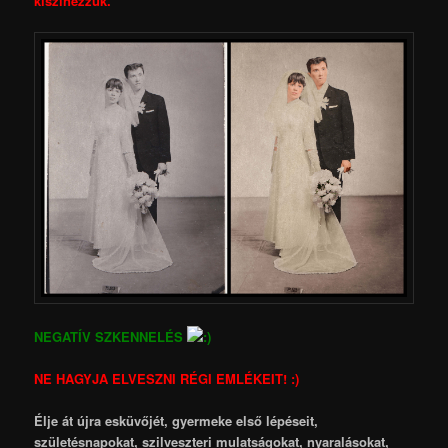
kiszínezzük.
NEGATÍV SZKENNELÉS
NE HAGYJA ELVESZNI RÉGI EMLÉKEIT! :)
Élje át újra esküvőjét, gyermeke első lépéseit,
születésnapokat, szilveszteri mulatságokat, nyaralásokat,